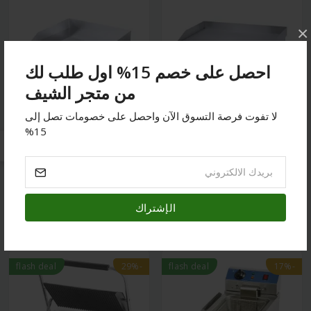
×
احصل على خصم 15% اول طلب لك
من متجر الشيف
لا تفوت فرصة التسوق الآن واحصل على خصومات تصل إلى
معدات الطهي
معدات الطهي
15%
جريل كهربائي مزدوج
جريل كهربائي مسطح 40
سطح أملس 70 سم
سم
ر.س980.00
ر.س1,200.00
ر.س900.00
ر.س1,000.00
الإشتراك
flash deal
-29%
flash deal
-17%