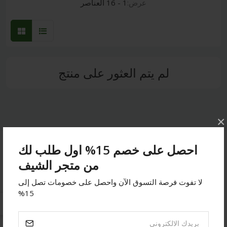
عرض:
1 - 16 العناصر
لم يتم العثور على منتج
×
احصل على خصم 15% اول طلب لك
ابقى على تواصل
من متجر الشيف
لا تفوت فرصة التسوق الآن واحصل على خصومات تصل إلى
عنوان:
جده - حراج الصواريخ - اسواق الشامل
15%
هاتف:
0532014432
بريد الالكتروني:
order@chef-sa.com