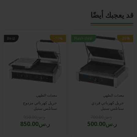
قد يعجبك أيضًا
Best
-11%
-11%
Flash deal
-29%
-29%
معدات الطهي
معدات الطهي
جريل كهربائي فردي
جريل كهربائي مزدوج
ستانلس ستيل
ستانلس ستيل
ر.س700.00
ر.س950.00
ر.س500.00
ر.س850.00