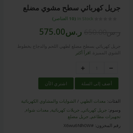
جريل كهربائي سطح مشوي مضلع
In Stock
(10 العناصر)
ر.س575.00
ر.س650.00
جريل كهربائي بسطح مضلع لطهي اللحم والدجاج بخطوط
الشوي المميزة.
اقرأ أكثر
أضف إلى السلة
اشتري الآن
الفئات:
معدات الطهي
/
الشوايات والمشاوي الكهربائية
وسوم:
جريل كهربائي
,
جريلات كهربائية
,
معدات شواء
,
تجهيزات مطاعم
,
جريل مضلع
رقم المخزون:
#X6wu6Nlh0W