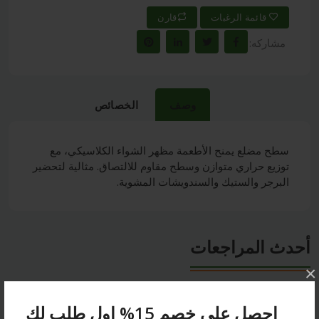
قائمة الرغبات
قارن
مشاركه:
وصف
الخصائص
سطح مضلع يمنح الأطعمة مظهر الشواء الكلاسيكي، مع
توزيع حراري متوازن وسطح مقاوم للالتصاق. مثالية لتحضير
البرجر والستيك والسندويشات المشوية.
أحدث المراجعات
×
احصل على خصم 15% اول طلب لك