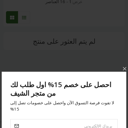
عرض:
1 - 16 العناصر
لم يتم العثور على منتج
×
احصل على خصم 15% اول طلب لك
ابقى على تواصل
من متجر الشيف
لا تفوت فرصة التسوق الآن واحصل على خصومات تصل إلى
عنوان:
جده - حراج الصواريخ - اسواق الشامل
15%
هاتف:
0532014432
بريد الالكتروني:
order@chef-sa.com