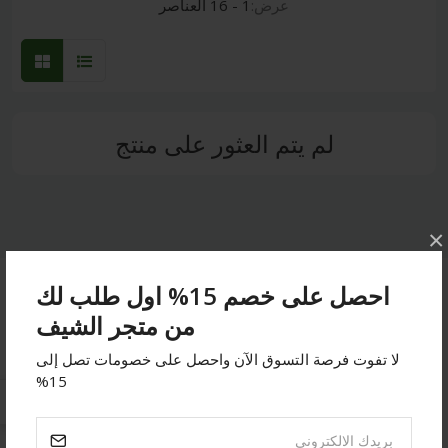
عرض:
1 - 16 العناصر
لم يتم العثور على منتج
×
احصل على خصم 15% اول طلب لك
ابقى على تواصل
من متجر الشيف
لا تفوت فرصة التسوق الآن واحصل على خصومات تصل إلى
عنوان:
جده - حراج الصواريخ - اسواق الشامل
15%
هاتف:
0532014432
بريد الالكتروني:
order@chef-sa.com