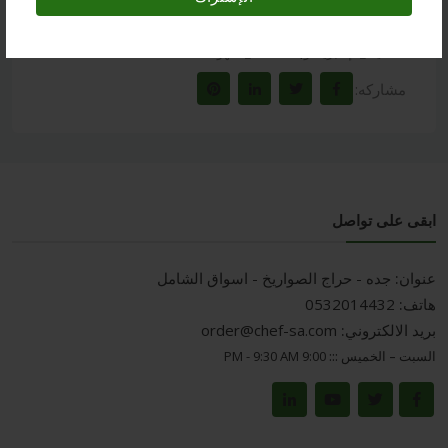
,
,
,
Tags :
#معدات_القهوة
#تحضير_القهوة
#أدوات_الكافيه
,
#ماكينة_الإسبريسو
#مطحنة_القهوة
مشاركه:
ابقى على تواصل
عنوان:
جده - حراج الصواريخ - اسواق الشامل
هاتف:
0532014432
بريد الالكتروني:
order@chef-sa.com
السبت – الخميس :::
9:00 PM - 9:30 AM