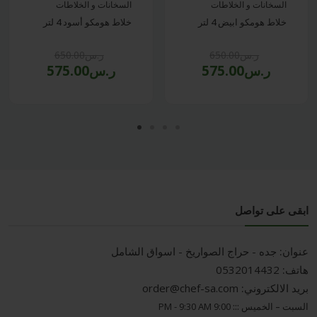
السخانات و الخلاطات
السخانات و الخلاطات
خلاط هومكو ابيض 4 لتر
خلاط هومكو أسود 4 لتر
ر.س650.00
ر.س650.00
ر.س575.00
ر.س575.00
ابقى على تواصل
عنوان:
جده - حراج الصواريخ - اسواق الشامل
هاتف:
0532014432
بريد الالكتروني:
order@chef-sa.com
السبت – الخميس :::
9:00 PM - 9:30 AM