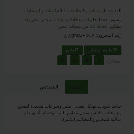
الفئات:
السخانات و الخلاطات
/
الخلاطات و العصارات
وسوم:
خلاط حلويات
,
عجانات
,
معدات مخابز
,
تجهيزات
مطابخ
,
عجانة 30 لتر
,
معدات عجن
رقم المخزون:
#3JBgmBZPoG
قائمة الرغبات
قارن
مشاركه:
وصف
الخصائص
خلاط حلويات بهيكل معدني متين وسرعات متعددة للعجن،
مع وعاء ستانلس ستيل مقاوم للصدأ وحماية أمان عالية.
مثالية للمخابز والمطاعم الكبيرة.